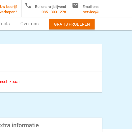


Uw bedrijf
Bel ons vrijblijvend
Email ons
verkopen?
085 - 303 1278
service@
Tools
Over ons
GRATIS PROBEREN
 beschikbaar
xtra informatie