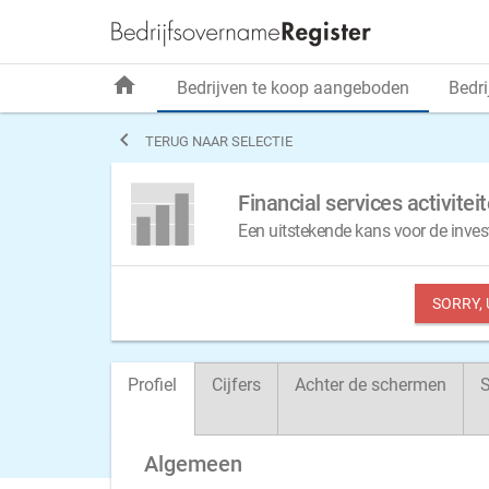
home
Bedrijven te koop aangeboden
Bedri

TERUG NAAR SELECTIE
Financial services activit
Een uitstekende kans voor de invest
SORRY,
Profiel
Cijfers
Achter de schermen
S
Algemeen