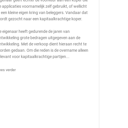
igenaar geeft echter de voorkeur aan een koper die
e applicaties voornamelijk zelf gebruikt, of wellicht
n een kleine eigen kring van beleggers. Vandaar dat
ordt gezocht naar een kapitaalkrachtige koper.
e eigenaar heeft gedurende de jaren van
ntwikkeling grote bedragen uitgegeven aan de
ntwikkeling. Met de verkoop dient hieraan recht te
orden gedaan. Om die reden is de overname alleen
elevant voor kapitaalkrachtige partijen...
ees verder