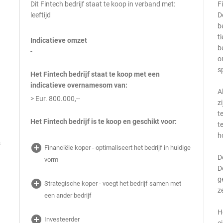
Dit Fintech bedrijf staat te koop in verband met:
F
leeftijd
D
b
t
Indicatieve omzet
b
-
o
s
Het Fintech bedrijf staat te koop met een
indicatieve overnamesom van:
A
> Eur. 800.000,--
z
t
Het Fintech bedrijf is te koop en geschikt voor:
t
h
s
add_circle
Financiële koper - optimaliseert het bedrijf in huidige
D
vorm
D
g
add_circle
Strategische koper - voegt het bedrijf samen met
z
een ander bedrijf
H
add_circle
Investeerder