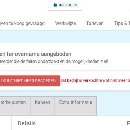

INLOGGEN
jven te koop gevraagd
Werkwijze
Tarieven
Tips & 
eiten ter overname aangeboden
eerder die de feiten onderzoekt en de mogelijkheden ziet!
Dit bedrijf is verkocht en/of niet meer
 U KUNT NIET MEER REAGEREN
terke punten
Kansen
Extra informatie
Details
E