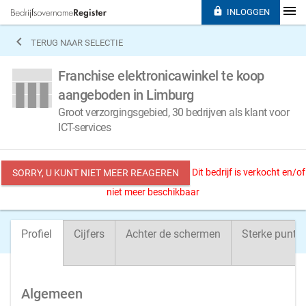

INLOGGEN

TERUG NAAR SELECTIE
Franchise elektronicawinkel te koop
aangeboden in Limburg
Groot verzorgingsgebied, 30 bedrijven als klant voor
ICT-services
Dit bedrijf is verkocht en/of
SORRY, U KUNT NIET MEER REAGEREN
niet meer beschikbaar
Profiel
Cijfers
Achter de schermen
Sterke punte
Algemeen