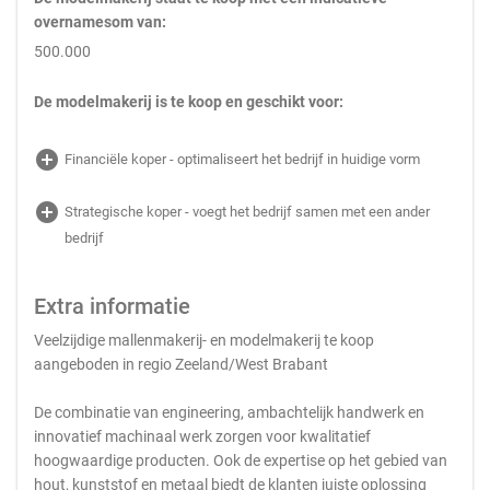
overnamesom van:
500.000
De modelmakerij is te koop en geschikt voor:
add_circle
Financiële koper - optimaliseert het bedrijf in huidige vorm
add_circle
Strategische koper - voegt het bedrijf samen met een ander
bedrijf
Extra informatie
Veelzijdige mallenmakerij- en modelmakerij te koop
aangeboden in regio Zeeland/West Brabant
De combinatie van engineering, ambachtelijk handwerk en
innovatief machinaal werk zorgen voor kwalitatief
hoogwaardige producten. Ook de expertise op het gebied van
hout, kunststof en metaal biedt de klanten juiste oplossing