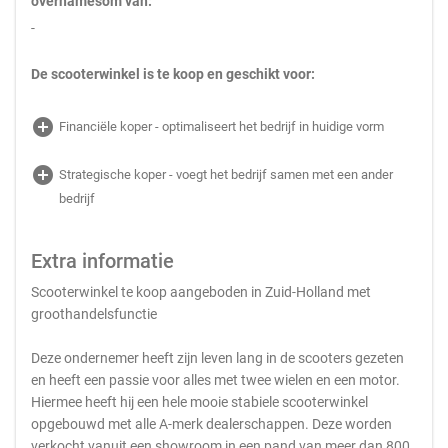
overnamesom van:
-
De scooterwinkel is te koop en geschikt voor:
add_circle
Financiële koper - optimaliseert het bedrijf in huidige vorm
add_circle
Strategische koper - voegt het bedrijf samen met een ander
bedrijf
Extra informatie
Scooterwinkel te koop aangeboden in Zuid-Holland met
groothandelsfunctie
Deze ondernemer heeft zijn leven lang in de scooters gezeten
en heeft een passie voor alles met twee wielen en een motor.
Hiermee heeft hij een hele mooie stabiele scooterwinkel
opgebouwd met alle A-merk dealerschappen. Deze worden
verkocht vanuit een showroom in een pand van meer dan 800