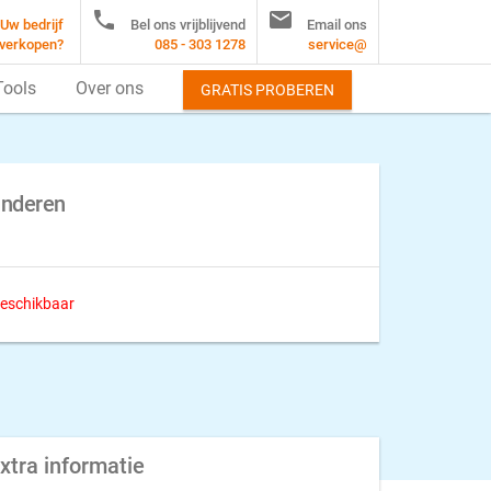


Uw bedrijf
Bel ons vrijblijvend
Email ons
verkopen?
085 - 303 1278
service@
Tools
Over ons
GRATIS PROBEREN
inderen
 beschikbaar
xtra informatie