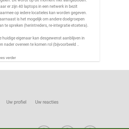
egelen. Dit wordt op dit moment niet aangeboden.
aar er zijn 40 laptops in een netwerk in bezit
aarmee op iedere locatieles kan worden gegeven.
aarnaast is het mogelijk om andere doelgroepen
an te spreken (herintreders, re-integratie etcetera).
e huidige eigenaar kan desgewenst aanblijven in
en nader overeen te komen rol (bijvoorbeeld ..
ees verder
Uw profiel
Uw reacties