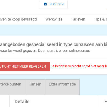

INLOGGEN
jven te koop gevraagd
Werkwijze
Tarieven
Tips & 
p aangeboden gespecialiseerd in type cursussen aan k
aar les wordt gegeven. Daarnaast is er een online cursus
Dit bedrijf is verkocht en/of niet meer
 U KUNT NIET MEER REAGEREN
terke punten
Kansen
Extra informatie
Details
E