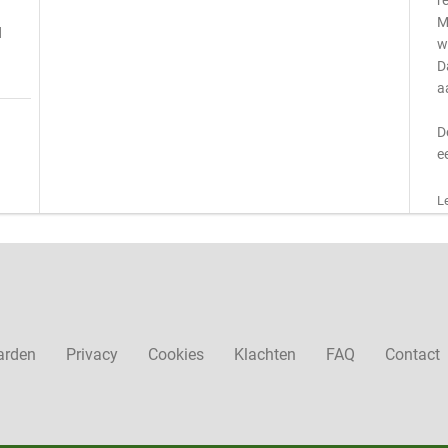
r
n
M
d
w
D
a
D
e
L
arden
Privacy
Cookies
Klachten
FAQ
Contact