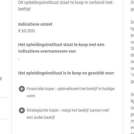
Dit opleidingsinstituut staat te koop in verband met:
O
leeftijd
g
D
Indicatieve omzet
t
€ 60.000
k
v
Het opleidingsinstituut staat te koop met een
3
indicatieve overnamesom van:
d
-
n
s
Het opleidingsinstituut is te koop en geschikt voor:
1
op
g
add_circle
Financiële koper - optimaliseert het bedrijf in huidige
D
vorm
l
s
add_circle
Strategische koper - voegt het bedrijf samen met
p
een ander bedrijf
m
w