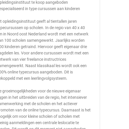
pleidingsinstituut te koop aangeboden
especialiseerd in type cursussen aan kinderen
it opleidingsinstituut geeft al tientallen jaren
ypecursussen op scholen. In de regio van 40 x 40
m in Noord oost Nederland wordt met een netwerk
an 100 scholen samengewerkt. Jaarlijks worden
00 kinderen getraind. Hiervoor geeft eigenaar drie
agdelen les. Voor andere cursussen wordt met een
etwerk van vier freelance instructrices
amengewerkt. Naast klassikaal les wordt ook een
00% online typecursus aangeboden. Dit is
ekoppeld met een leerlingvolgsysteem.
e groeimogelijkheden voor de nieuwe eigenaar
iggen in het uitbreiden van de regio, het intensiever
amenwerking met de scholen en het actiever
romoten van de online typecursus. Daarnaast is het
ogelijk om voor kleine scholen of scholen met
einig aanmeldingen een centrale leslocatie te