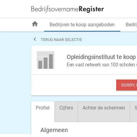
home
Bedrijven te koop aangeboden
Bedri

TERUG NAAR SELECTIE
Opleidingsinstituut te koo
Een vast netwerk van 100 scholen w
SORRY,
Profiel
Cijfers
Achter de schermen
S
Algemeen