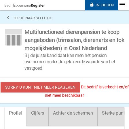

INLOGGEN

TERUG NAAR SELECTIE
Multifunctioneel dierenpension te koop
aangeboden (trimsalon, dierenarts en fok
mogelijkheden) in Oost Nederland
Bij de juiste kandidaat kan men het pension
overnemen onder de getaxeerde waarde van het
vastgoed
Dit bedrijf is verkocht en/of
SORRY, U KUNT NIET MEER REAGEREN
niet meer beschikbaar
Profiel
Cijfers
Achter de schermen
Sterke punte