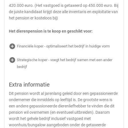
420.000 euro. (Het vastgoed is getaxeerd op 450.000 euro. Bij
de juiste kandidaat krijgt deze alle inventaris en exploitatie van
het pension er kosteloos bij)
Het dierenpension is te koop en geschikt voor:
add_circle
Financiële koper - optimaliseert het bedrijf in huidige vorm
add_circle
Strategische koper - voegt het bedrijf samen met een ander
bedrijf
Extra informatie
Dit pension wordt al jarenlang geleid door een gepassioneerde
ondernemer die inmiddels op leeftijd is. De grootste wens is
een andere gepassioneerde dierenliefhebber te vinden die dit
pension wil overnemen (en eventueel uitbreiden). Daarom
wordt het gehele bedrijf inclusief vastgoed met
woonhuis/bungalow aangeboden onder de getaxeerde