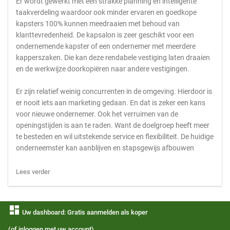
Er wordt gewerkt met een strakke planning en intelligente
taakverdeling waardoor ook minder ervaren en goedkope
kapsters 100% kunnen meedraaien met behoud van
klanttevredenheid. De kapsalon is zeer geschikt voor een
ondernemende kapster of een ondernemer met meerdere
kapperszaken. Die kan deze rendabele vestiging laten draaien
en de werkwijze doorkopiëren naar andere vestigingen.
Er zijn relatief weinig concurrenten in de omgeving. Hierdoor is
er nooit iets aan marketing gedaan. En dat is zeker een kans
voor nieuwe ondernemer. Ook het verruimen van de
openingstijden is aan te raden. Want de doelgroep heeft meer
te besteden en wil uitstekende service en flexibiliteit. De huidige
onderneemster kan aanblijven en stapsgewijs afbouwen
Lees verder
dashboard
Uw dashboard: Gratis aanmelden als koper
(of inloggen met uw account)