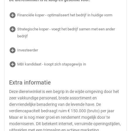
add_circle
Financiële koper - optimaliseert het bedrijf in huidige vorm
add_circle
Strategische koper - voegt het bedrijf samen met een ander
bedrijf
add_circle
Investeerder
add_circle
MBI kandidaat - koopt zich stapsgewijs in
Extra informatie
Deze dierenwinkel is een begrip in de wijde omgeving door het
zeer vakkundige personeel, brede assortiment en
diervriendelijke benadering van de levende have. De
verdiencapaciteit bedraagt ruim € 150.000 (bruto) per jaar
Maar er is nog meer groei en rendement mogelijk door te
moderniseren. Dit betekent internet, verruimde openingstijden,
uitbreiden met een trimsalon en actieve marketing.