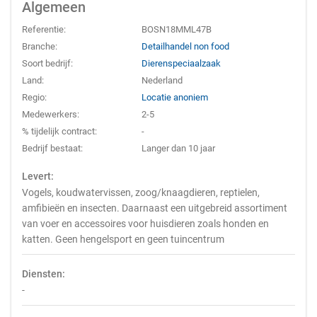
Algemeen
Referentie:
BOSN18MML47B
Branche:
Detailhandel non food
Soort bedrijf:
Dierenspeciaalzaak
Land:
Nederland
Regio:
Locatie anoniem
Medewerkers:
2-5
% tijdelijk contract:
-
Bedrijf bestaat:
Langer dan 10 jaar
Levert:
Vogels, koudwatervissen, zoog/knaagdieren, reptielen,
amfibieën en insecten. Daarnaast een uitgebreid assortiment
van voer en accessoires voor huisdieren zoals honden en
katten. Geen hengelsport en geen tuincentrum
Diensten:
-