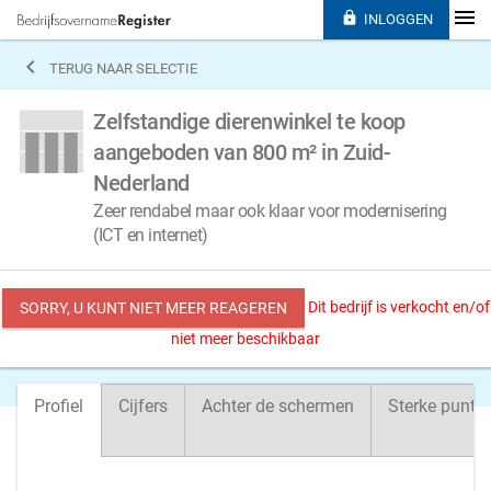

INLOGGEN

TERUG NAAR SELECTIE
Zelfstandige dierenwinkel te koop
aangeboden van 800 m² in Zuid-
Nederland
Zeer rendabel maar ook klaar voor modernisering
(ICT en internet)
Dit bedrijf is verkocht en/of
SORRY, U KUNT NIET MEER REAGEREN
niet meer beschikbaar
Profiel
Cijfers
Achter de schermen
Sterke punte