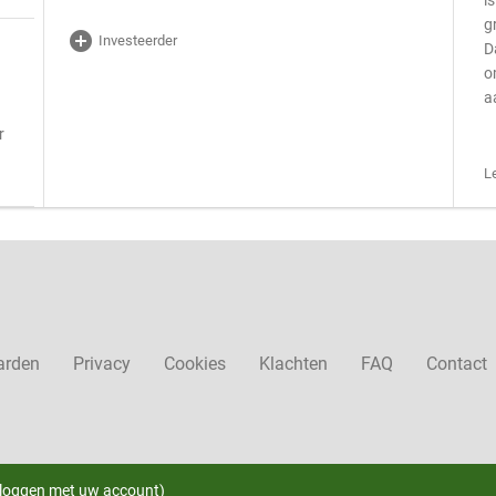
i
g
add_circle
Investeerder
D
o
a
r
L
arden
Privacy
Cookies
Klachten
FAQ
Contact
nloggen met uw account)