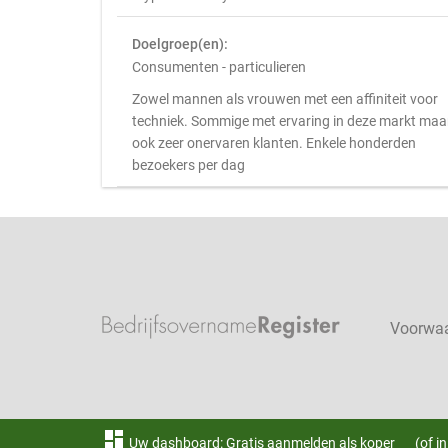
Doelgroep(en):
Consumenten - particulieren
Zowel mannen als vrouwen met een affiniteit voor
techniek. Sommige met ervaring in deze markt maa
ook zeer onervaren klanten. Enkele honderden
bezoekers per dag
Voorwa
dashboard
Uw dashboard: Gratis aanmelden als koper
(of i