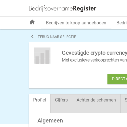
home
Bedrijven te koop aangeboden
Bedri

TERUG NAAR SELECTIE
Gevestigde crypto currenc
Met exclusieve verkooprechten van
DIRECT
Profiel
Cijfers
Achter de schermen
S
Algemeen