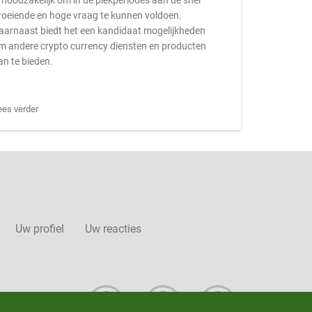
s noodzakelijk om in de piekperiodes aan de snel
roeiende en hoge vraag te kunnen voldoen.
aarnaast biedt het een kandidaat mogelijkheden
m andere crypto currency diensten en producten
an te bieden.
ees verder
Uw profiel
Uw reacties