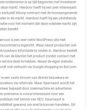
eze ondernemer is op tijd begonnen met investeren
n deze markt. Hierdoor heeft hij een zeer interessant
n exclusief inkoop contract met de toonaangevende
peler in de markt. Hierdoor heeft hij een uitstekende
ositie voor het moment dat deze volatiele markt zijn
ieken bereikt.
iervoor is een zeer nette WordPress site met
oocommerce ingericht. Waar naast producten ook
etrouwbare informatie te vinden is. Hierdoor bestelt
8% van de klanten het product zonder contact met
e service desk te hebben. Naast de eigen website
ordt ook verkocht via Google shopping en Bol.com.
r is een vaste stroom van directe bezoekers en
ezoekers via referrrals. Maar daarnaast wordt het
erkeer bepaald door zoekmachine en adverteren.
en overname is vooral interessant voor een
andidaat met kennis van SEO. Daarnaast is
lexibiliteit gewenst om snel te kunnen handelen. Dit