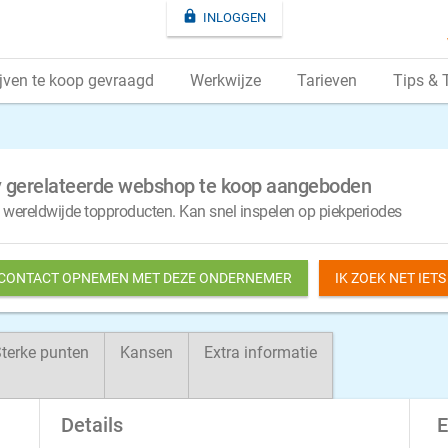

INLOGGEN
jven te koop gevraagd
Werkwijze
Tarieven
Tips & 
y gerelateerde webshop te koop aangeboden
 wereldwijde topproducten. Kan snel inspelen op piekperiodes
 CONTACT OPNEMEN MET DEZE ONDERNEMER
IK ZOEK NET IET
terke punten
Kansen
Extra informatie
Details
E