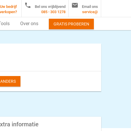


Uw bedrijf
Bel ons vrijblijvend
Email ons
verkopen?
085 - 303 1278
service@
Tools
Over ons
GRATIS PROBEREN
S ANDERS
xtra informatie