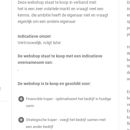
Deze webshop staat te koop in verband met:
D
het is een zeer volatiele markt en vraagt veel seo
i
kennis. die ambitie heeft de eigenaar niet en vraagt
e
eigenlijk om een andere eigenaar
s
p
p
Indicatieve omzet
Vertrouwelijk, volgt later
H
W
De webshop staat te koop met een indicatieve
b
overnamesom van:
9
-
d
w
De webshop is te koop en geschikt voor:
t
E
add_circle
b
Financiële koper - optimaliseert het bedrijf in huidige
v
vorm
E
k
add_circle
Strategische koper - voegt het bedrijf samen met
f
een ander bedrijf