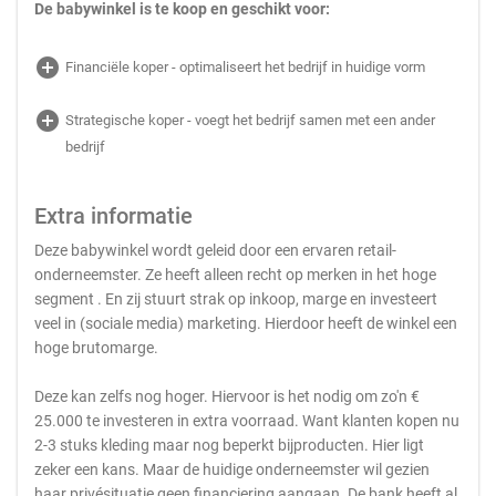
De babywinkel is te koop en geschikt voor:
add_circle
Financiële koper - optimaliseert het bedrijf in huidige vorm
add_circle
Strategische koper - voegt het bedrijf samen met een ander
bedrijf
Extra informatie
Deze babywinkel wordt geleid door een ervaren retail-
onderneemster. Ze heeft alleen recht op merken in het hoge
segment . En zij stuurt strak op inkoop, marge en investeert
veel in (sociale media) marketing. Hierdoor heeft de winkel een
hoge brutomarge.
Deze kan zelfs nog hoger. Hiervoor is het nodig om zo'n €
25.000 te investeren in extra voorraad. Want klanten kopen nu
2-3 stuks kleding maar nog beperkt bijproducten. Hier ligt
zeker een kans. Maar de huidige onderneemster wil gezien
haar privésituatie geen financiering aangaan. De bank heeft al