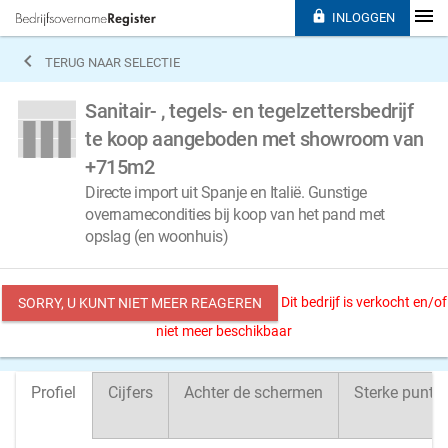

INLOGGEN

TERUG NAAR SELECTIE
Sanitair- , tegels- en tegelzettersbedrijf
te koop aangeboden met showroom van
+715m2
Directe import uit Spanje en Italië. Gunstige
overnamecondities bij koop van het pand met
opslag (en woonhuis)
Dit bedrijf is verkocht en/of
SORRY, U KUNT NIET MEER REAGEREN
niet meer beschikbaar
Profiel
Cijfers
Achter de schermen
Sterke punte