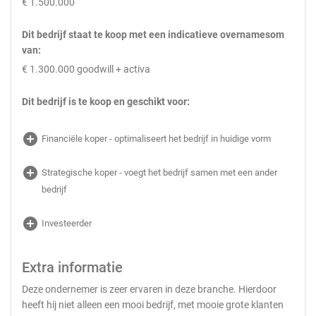
€ 1.500.000
Dit bedrijf staat te koop met een indicatieve overnamesom
van:
€ 1.300.000 goodwill + activa
Dit bedrijf is te koop en geschikt voor:
add_circle
Financiële koper - optimaliseert het bedrijf in huidige vorm
add_circle
Strategische koper - voegt het bedrijf samen met een ander
bedrijf
add_circle
Investeerder
Extra informatie
Deze ondernemer is zeer ervaren in deze branche. Hierdoor
heeft hij niet alleen een mooi bedrijf, met mooie grote klanten