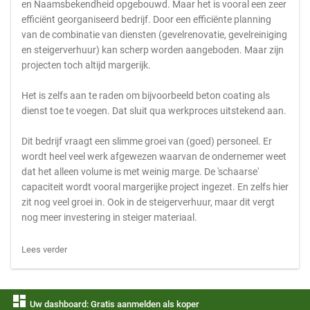
en Naamsbekendheid opgebouwd. Maar het is vooral een zeer
efficiënt georganiseerd bedrijf. Door een efficiënte planning
van de combinatie van diensten (gevelrenovatie, gevelreiniging
en steigerverhuur) kan scherp worden aangeboden. Maar zijn
projecten toch altijd margerijk.
Het is zelfs aan te raden om bijvoorbeeld beton coating als
dienst toe te voegen. Dat sluit qua werkproces uitstekend aan.
Dit bedrijf vraagt een slimme groei van (goed) personeel. Er
wordt heel veel werk afgewezen waarvan de ondernemer weet
dat het alleen volume is met weinig marge. De 'schaarse'
capaciteit wordt vooral margerijke project ingezet. En zelfs hier
zit nog veel groei in. Ook in de steigerverhuur, maar dit vergt
nog meer investering in steiger materiaal.
Lees verder
dashboard
Uw dashboard: Gratis aanmelden als koper