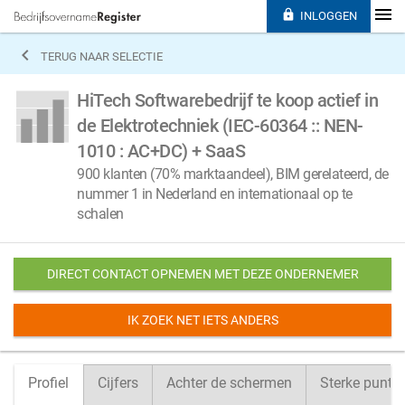

INLOGGEN

TERUG NAAR SELECTIE
HiTech Softwarebedrijf te koop actief in
de Elektrotechniek (IEC-60364 :: NEN-
1010 : AC+DC) + SaaS
900 klanten (70% marktaandeel), BIM gerelateerd, de
nummer 1 in Nederland en internationaal op te
schalen
DIRECT CONTACT OPNEMEN MET DEZE ONDERNEMER
IK ZOEK NET IETS ANDERS
Profiel
Cijfers
Achter de schermen
Sterke punte