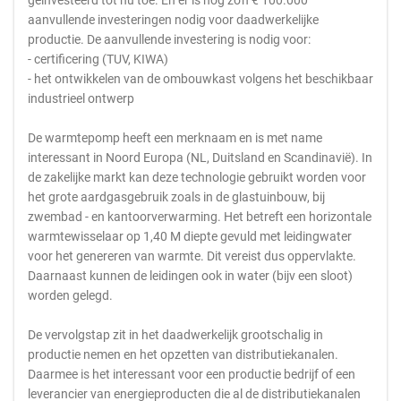
geïnvesteerd tot nu toe. En er is nog zo'n € 100.000
aanvullende investeringen nodig voor daadwerkelijke
productie. De aanvullende investering is nodig voor:
- certificering (TUV, KIWA)
- het ontwikkelen van de ombouwkast volgens het beschikbaar
industrieel ontwerp
De warmtepomp heeft een merknaam en is met name
interessant in Noord Europa (NL, Duitsland en Scandinavië). In
de zakelijke markt kan deze technologie gebruikt worden voor
het grote aardgasgebruik zoals in de glastuinbouw, bij
zwembad - en kantoorverwarming. Het betreft een horizontale
warmtewisselaar op 1,40 M diepte gevuld met leidingwater
voor het genereren van warmte. Dit vereist dus oppervlakte.
Daarnaast kunnen de leidingen ook in water (bijv een sloot)
worden gelegd.
De vervolgstap zit in het daadwerkelijk grootschalig in
productie nemen en het opzetten van distributiekanalen.
Daarmee is het interessant voor een productie bedrijf of een
leverancier van energieproducten die al de distributiekanalen