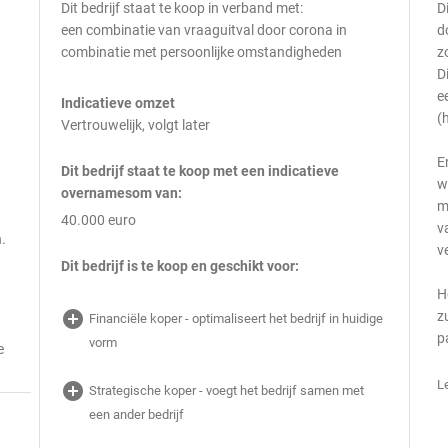
Dit bedrijf staat te koop in verband met:
D
een combinatie van vraaguitval door corona in
d
combinatie met persoonlijke omstandigheden
z
D
e
Indicatieve omzet
(
Vertrouwelijk, volgt later
E
Dit bedrijf staat te koop met een indicatieve
w
overnamesom van:
m
40.000 euro
v
.
v
Dit bedrijf is te koop en geschikt voor:
H
add_circle
z
Financiële koper - optimaliseert het bedrijf in huidige
p
vorm
e
L
add_circle
Strategische koper - voegt het bedrijf samen met
een ander bedrijf