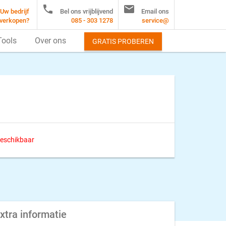


Uw bedrijf
Bel ons vrijblijvend
Email ons
verkopen?
085 - 303 1278
service@
Tools
Over ons
GRATIS PROBEREN
 beschikbaar
xtra informatie