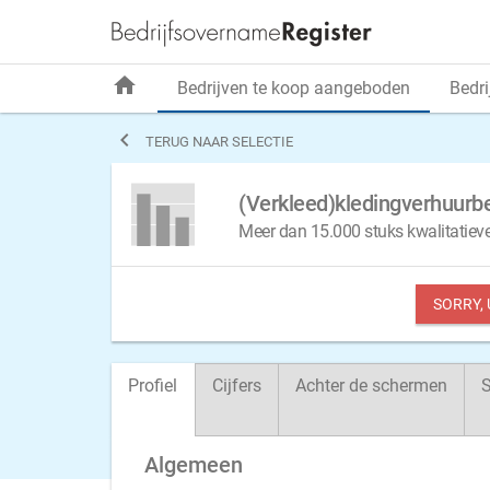
home
Bedrijven te koop aangeboden
Bedri

TERUG NAAR SELECTIE
(Verkleed)kledingverhuurb
Meer dan 15.000 stuks kwalitatiev
SORRY,
Profiel
Cijfers
Achter de schermen
S
Algemeen