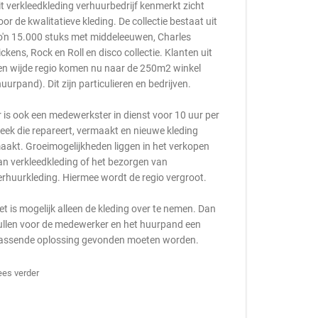
it verkleedkleding verhuurbedrijf kenmerkt zicht
oor de kwalitatieve kleding. De collectie bestaat uit
o'n 15.000 stuks met middeleeuwen, Charles
ickens, Rock en Roll en disco collectie. Klanten uit
en wijde regio komen nu naar de 250m2 winkel
huurpand). Dit zijn particulieren en bedrijven.
r is ook een medewerkster in dienst voor 10 uur per
eek die repareert, vermaakt en nieuwe kleding
aakt. Groeimogelijkheden liggen in het verkopen
an verkleedkleding of het bezorgen van
erhuurkleding. Hiermee wordt de regio vergroot.
et is mogelijk alleen de kleding over te nemen. Dan
ullen voor de medewerker en het huurpand een
assende oplossing gevonden moeten worden.
ees verder