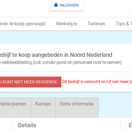

INLOGGEN
jven te koop gevraagd
Werkwijze
Tarieven
Tips & 
edrijf te koop aangeboden in Noord Nederland
e verkleedkleding (ook zonder pand en personeel over te nemen)
Dit bedrijf is verkocht en/of niet meer
 U KUNT NIET MEER REAGEREN
terke punten
Kansen
Extra informatie
Details
E