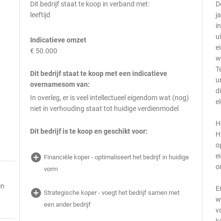
Dit bedrijf staat te koop in verband met:
D
leeftijd
j
i
u
Indicatieve omzet
e
€ 50.000
w
T
Dit bedrijf staat te koop met een indicatieve
u
overnamesom van:
d
In overleg, er is veel intellectueel eigendom wat (nog)
e
niet in verhouding staat tot huidige verdienmodel
H
Dit bedrijf is te koop en geschikt voor:
H
o
add_circle
e
Financiële koper - optimaliseert het bedrijf in huidige
o
vorm
en
E
add_circle
Strategische koper - voegt het bedrijf samen met
w
een ander bedrijf
v