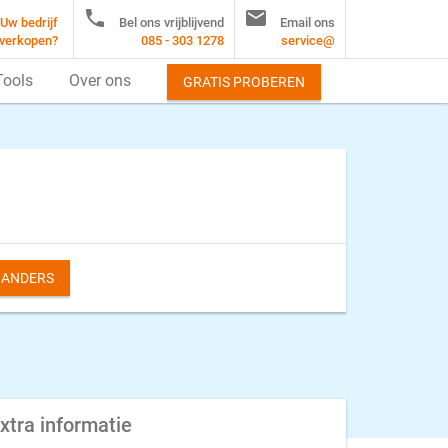


Uw bedrijf
Bel ons vrijblijvend
Email ons
verkopen?
085 - 303 1278
service@
Tools
Over ons
GRATIS PROBEREN
S ANDERS
xtra informatie