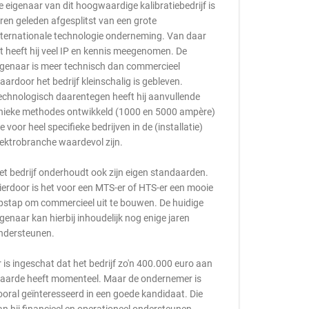
e eigenaar van dit hoogwaardige kalibratiebedrijf is
aren geleden afgesplitst van een grote
nternationale technologie onderneming. Van daar
it heeft hij veel IP en kennis meegenomen. De
igenaar is meer technisch dan commercieel
aardoor het bedrijf kleinschalig is gebleven.
echnologisch daarentegen heeft hij aanvullende
nieke methodes ontwikkeld (1000 en 5000 ampère)
ie voor heel specifieke bedrijven in de (installatie)
lektrobranche waardevol zijn.
et bedrijf onderhoudt ook zijn eigen standaarden.
ierdoor is het voor een MTS-er of HTS-er een mooie
pstap om commercieel uit te bouwen. De huidige
igenaar kan hierbij inhoudelijk nog enige jaren
ndersteunen.
r is ingeschat dat het bedrijf zo'n 400.000 euro aan
aarde heeft momenteel. Maar de ondernemer is
ooral geïnteresseerd in een goede kandidaat. Die