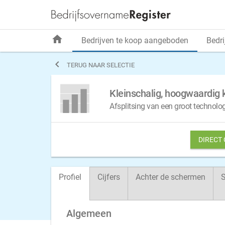
home
Bedrijven te koop aangeboden
Bedri

TERUG NAAR SELECTIE
Kleinschalig, hoogwaardig 
Afsplitsing van een groot technolo
DIRECT
Profiel
Cijfers
Achter de schermen
S
Algemeen