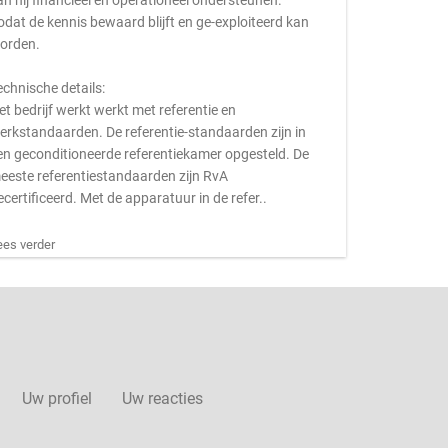
an hij financieel en operationeel ondersteunen.
odat de kennis bewaard blijft en ge-exploiteerd kan
orden.
echnische details:
et bedrijf werkt werkt met referentie en
erkstandaarden. De referentie-standaarden zijn in
en geconditioneerde referentiekamer opgesteld. De
eeste referentiestandaarden zijn RvA
ecertificeerd. Met de apparatuur in de refer..
ees verder
Uw profiel
Uw reacties