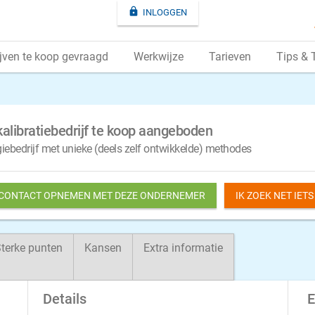

INLOGGEN
jven te koop gevraagd
Werkwijze
Tarieven
Tips & 
kalibratiebedrijf te koop aangeboden
giebedrijf met unieke (deels zelf ontwikkelde) methodes
 CONTACT OPNEMEN MET DEZE ONDERNEMER
IK ZOEK NET IET
terke punten
Kansen
Extra informatie
Details
E