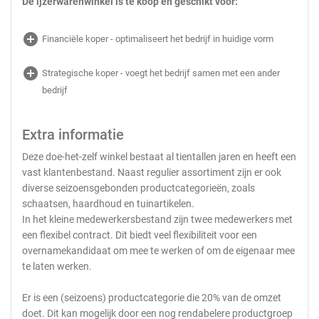
De ijzerwarenwinkel is te koop en geschikt voor:
add_circle
Financiële koper - optimaliseert het bedrijf in huidige vorm
add_circle
Strategische koper - voegt het bedrijf samen met een ander
bedrijf
Extra informatie
Deze doe-het-zelf winkel bestaat al tientallen jaren en heeft een
vast klantenbestand. Naast regulier assortiment zijn er ook
diverse seizoensgebonden productcategorieën, zoals
schaatsen, haardhoud en tuinartikelen.
In het kleine medewerkersbestand zijn twee medewerkers met
een flexibel contract. Dit biedt veel flexibiliteit voor een
overnamekandidaat om mee te werken of om de eigenaar mee
te laten werken.
Er is een (seizoens) productcategorie die 20% van de omzet
doet. Dit kan mogelijk door een nog rendabelere productgroep