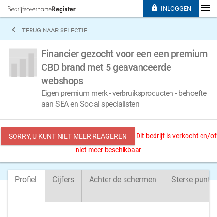

INLOGGEN

TERUG NAAR SELECTIE
Financier gezocht voor een een premium
CBD brand met 5 geavanceerde
webshops
Eigen premium merk - verbruiksproducten - behoefte
aan SEA en Social specialisten
Dit bedrijf is verkocht en/of
SORRY, U KUNT NIET MEER REAGEREN
niet meer beschikbaar
Profiel
Cijfers
Achter de schermen
Sterke punte