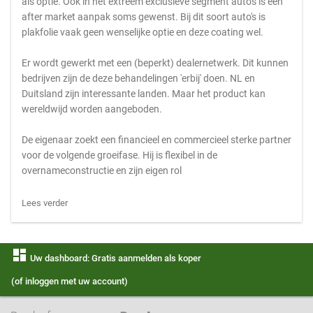
als optie. Ook in het extreem exclusieve segment auto's is een
after market aanpak soms gewenst. Bij dit soort auto's is
plakfolie vaak geen wenselijke optie en deze coating wel.
Er wordt gewerkt met een (beperkt) dealernetwerk. Dit kunnen
bedrijven zijn de deze behandelingen 'erbij' doen. NL en
Duitsland zijn interessante landen. Maar het product kan
wereldwijd worden aangeboden.
De eigenaar zoekt een financieel en commercieel sterke partner
voor de volgende groeifase. Hij is flexibel in de
overnameconstructie en zijn eigen rol
Lees verder
dashboard
Uw dashboard: Gratis aanmelden als koper
(of inloggen met uw account)