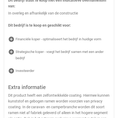
Dit bedrijf staat te koop met een indicatieve overnamesom
van:
In overleg en afhankelijk van de constructie
Dit bedrijf is te koop en geschikt voor:
add_circle
Financiële koper - optimaliseert het bedrijf in huidige vorm
add_circle
Strategische koper - voegt het bedrijf samen met een ander
bedrijf
add_circle
Investeerder
Extra informatie
Dit product heeft een zelfontwikkelde coating. Hiermee kunnen
kunststof en gebogen ramen worden voorzien van privacy
coating. In de caravan- en camperbranche worden dit soort
ramen niet af fabriek geleverd of alleen in het hogere segment