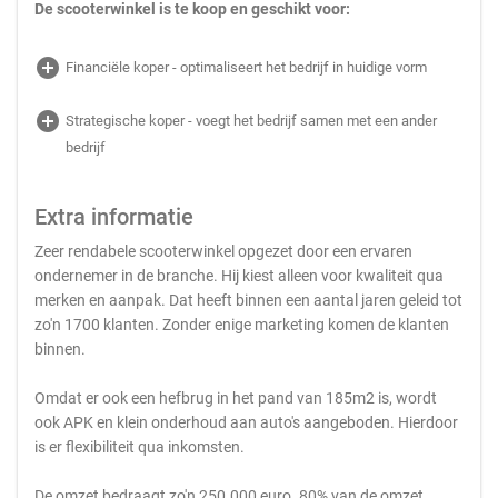
De scooterwinkel is te koop en geschikt voor:
add_circle
Financiële koper - optimaliseert het bedrijf in huidige vorm
add_circle
Strategische koper - voegt het bedrijf samen met een ander
bedrijf
Extra informatie
Zeer rendabele scooterwinkel opgezet door een ervaren
ondernemer in de branche. Hij kiest alleen voor kwaliteit qua
merken en aanpak. Dat heeft binnen een aantal jaren geleid tot
zo'n 1700 klanten. Zonder enige marketing komen de klanten
binnen.
Omdat er ook een hefbrug in het pand van 185m2 is, wordt
ook APK en klein onderhoud aan auto's aangeboden. Hierdoor
is er flexibiliteit qua inkomsten.
De omzet bedraagt zo'n 250.000 euro. 80% van de omzet