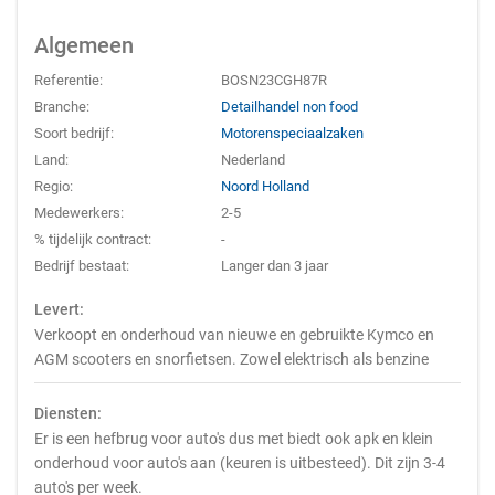
Algemeen
Referentie:
BOSN23CGH87R
Branche:
Detailhandel non food
Soort bedrijf:
Motorenspeciaalzaken
Land:
Nederland
Regio:
Noord Holland
Medewerkers:
2-5
% tijdelijk contract:
-
Bedrijf bestaat:
Langer dan 3 jaar
Levert:
Verkoopt en onderhoud van nieuwe en gebruikte Kymco en
AGM scooters en snorfietsen. Zowel elektrisch als benzine
Diensten:
Er is een hefbrug voor auto's dus met biedt ook apk en klein
onderhoud voor auto's aan (keuren is uitbesteed). Dit zijn 3-4
auto's per week.