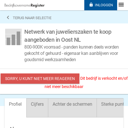

INLOGGEN

TERUG NAAR SELECTIE
Netwerk van juwelierszaken te koop
aangeboden in Oost NL
800-900K voorraad - panden kunnen deels worden
gekocht of gehuurd - eigenaar kan aanblijven voor
goudsmid werkzaamheden
Dit bedrijf is verkocht en/of
SORRY, U KUNT NIET MEER REAGEREN
niet meer beschikbaar
Profiel
Cijfers
Achter de schermen
Sterke punte