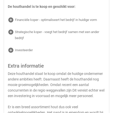
De houthandel is te koop en geschikt voor:
add_circle
Financiële koper - optimaliseert het bedrijf in huidige vorm
add_circle
Strategische koper - voegt het bedrijf samen met een ander
bedrijf
add_circle
Investeerder
Extra informatie
Deze houthandel staat te koop omdat de huidige ondernemer
andere ambities heeft. Daarnaast heeft de houthandel nog
mooie groeimogelijkheden. Omdat recent een aantal
concurrenten in de regio weggevallen zijn Dit vereist echter wel
een investering in voorraad en mogelijk meer personeel.
Er is een breed assortiment hout dus ook veel
ontwikkelmogelijkheden. Het pand is in eigendom en wordt bij