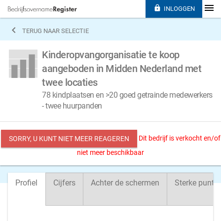

INLOGGEN

TERUG NAAR SELECTIE
Kinderopvangorganisatie te koop
aangeboden in Midden Nederland met
twee locaties
78 kindplaatsen en >20 goed getrainde medewerkers
- twee huurpanden
Dit bedrijf is verkocht en/of
SORRY, U KUNT NIET MEER REAGEREN
niet meer beschikbaar
Profiel
Cijfers
Achter de schermen
Sterke punte