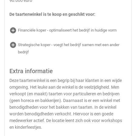
90.000 euro
De taartenwinkel is te koop en geschikt voor:
add_circle
Financiële koper - optimaliseert het bedrijf in huidige vorm
add_circle
Strategische koper - voegt het bedrijf samen met een ander
bedrijf
Extra informatie
Deze taartenwinkel is een begrip bij haar klanten in een wijde
omgeving. Het leuke aan de winkel is de veelzijdigheid. Men
verkoopt (en maakt) taarten voor particulieren en bedrijven
(geen horeca en bakkerijen). Daarnaast is er een winkel met
benodigdheden voor het bakken van taarten. In de winkel
worden benodigdheden verkocht. Hiervoor is een goede
medewerker actief. De locatie leent zich ook voor workshops
en kinderfeestjes.