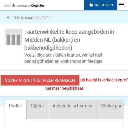

INLOGGEN

TERUG NAAR SELECTIE
Taartenwinkel te koop aangeboden in
Midden NL (bakkerij en
bakbenodigdheden)
Veelzijdige activiteiten taarten, winkel met
benodigdheden en workshops en feestjes
Dit bedrijf is verkocht en/of
SORRY, U KUNT NIET MEER REAGEREN
niet meer beschikbaar
Profiel
Cijfers
Achter de schermen
Sterke punte