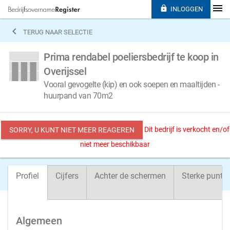

INLOGGEN

TERUG NAAR SELECTIE
Prima rendabel poeliersbedrijf te koop in
Overijssel
Vooral gevogelte (kip) en ook soepen en maaltijden -
huurpand van 70m2
Dit bedrijf is verkocht en/of
SORRY, U KUNT NIET MEER REAGEREN
niet meer beschikbaar
Profiel
Cijfers
Achter de schermen
Sterke punte
Algemeen