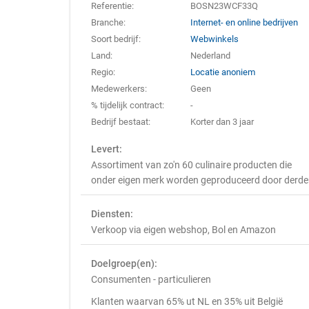
Referentie:
BOSN23WCF33Q
Branche:
Internet- en online bedrijven
Soort bedrijf:
Webwinkels
Land:
Nederland
Regio:
Locatie anoniem
Medewerkers:
Geen
% tijdelijk contract:
-
Bedrijf bestaat:
Korter dan 3 jaar
Levert:
Assortiment van zo'n 60 culinaire producten die
onder eigen merk worden geproduceerd door derd
Diensten:
Verkoop via eigen webshop, Bol en Amazon
Doelgroep(en):
Consumenten - particulieren
Klanten waarvan 65% ut NL en 35% uit België