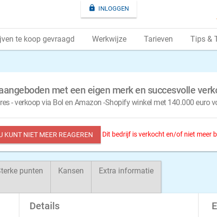

INLOGGEN
jven te koop gevraagd
Werkwijze
Tarieven
Tips & 
 aangeboden met een eigen merk en succesvolle ver
s - verkoop via Bol en Amazon -Shopify winkel met 140.000 euro v
Dit bedrijf is verkocht en/of niet meer
 U KUNT NIET MEER REAGEREN
terke punten
Kansen
Extra informatie
Details
E