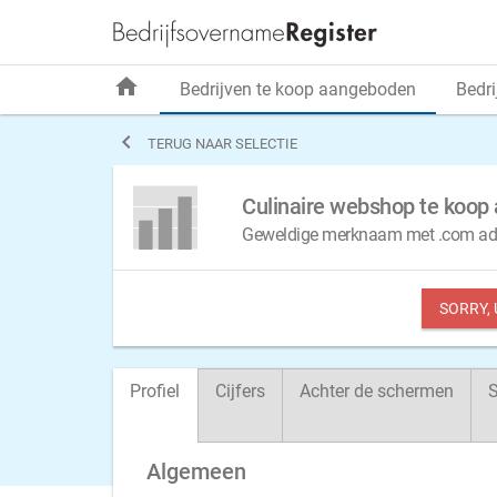
home
Bedrijven te koop aangeboden
Bedri

TERUG NAAR SELECTIE
Culinaire webshop te koop
Geweldige merknaam met .com adre
SORRY,
Profiel
Cijfers
Achter de schermen
S
Algemeen