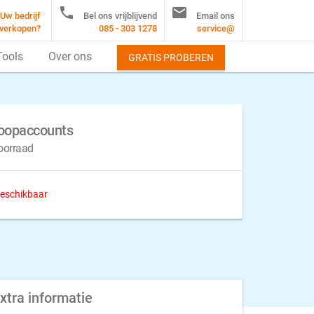


Uw bedrijf
Bel ons vrijblijvend
Email ons
verkopen?
085 - 303 1278
service@
Tools
Over ons
GRATIS PROBEREN
koopaccounts
oorraad
 beschikbaar
xtra informatie