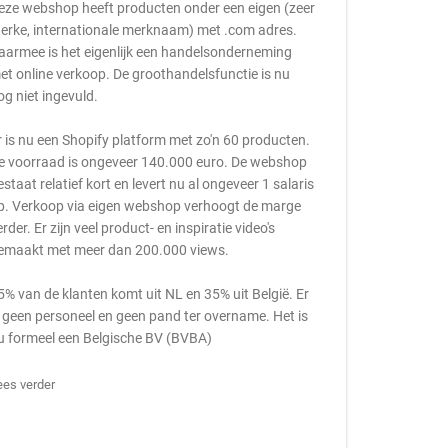
eze webshop heeft producten onder een eigen (zeer
terke, internationale merknaam) met .com adres.
aarmee is het eigenlijk een handelsonderneming
et online verkoop. De groothandelsfunctie is nu
og niet ingevuld.
r is nu een Shopify platform met zo'n 60 producten.
e voorraad is ongeveer 140.000 euro. De webshop
estaat relatief kort en levert nu al ongeveer 1 salaris
p. Verkoop via eigen webshop verhoogt de marge
erder. Er zijn veel product- en inspiratie video's
emaakt met meer dan 200.000 views.
5% van de klanten komt uit NL en 35% uit België. Er
s geen personeel en geen pand ter overname. Het is
u formeel een Belgische BV (BVBA)
ees verder