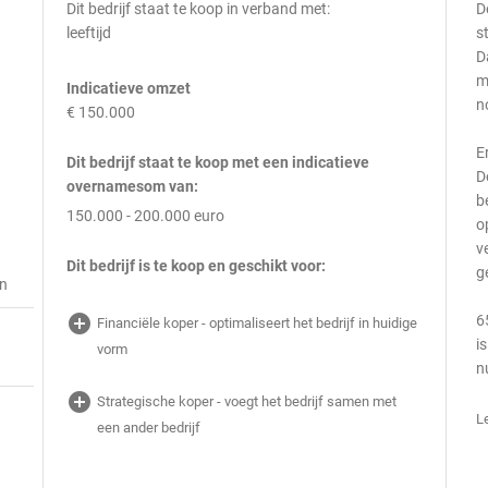
Dit bedrijf staat te koop in verband met:
D
leeftijd
s
D
m
Indicatieve omzet
n
€ 150.000
E
Dit bedrijf staat te koop met een indicatieve
D
overnamesom van:
b
150.000 - 200.000 euro
o
v
Dit bedrijf is te koop en geschikt voor:
g
en
add_circle
6
Financiële koper - optimaliseert het bedrijf in huidige
i
vorm
n
add_circle
Strategische koper - voegt het bedrijf samen met
L
een ander bedrijf