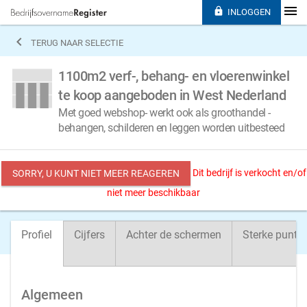

INLOGGEN

TERUG NAAR SELECTIE
1100m2 verf-, behang- en vloerenwinkel
te koop aangeboden in West Nederland
Met goed webshop- werkt ook als groothandel -
behangen, schilderen en leggen worden uitbesteed
Dit bedrijf is verkocht en/of
SORRY, U KUNT NIET MEER REAGEREN
niet meer beschikbaar
Profiel
Cijfers
Achter de schermen
Sterke punte
Algemeen