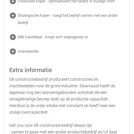
add_circle
Financiële koper - optimaliseert het bedrijf in huidige vorm
add_circle
Strategische koper - voegt het bedrijf samen met een ander
bedrijf
add_circle
MBI kandidaat - koopt zich stapsgewijs in
add_circle
Investeerder
Extra informatie
Dit constructiebedrijf produceert constructies en
machinedelen voor de grote industrie. Daarnaast heeft de
eigenaar nog een seizoensgebonden activiteit die een
onregelmatige beroep doet op de productie capaciteit.
Hierdoor is de order intake niet constant en heeft men een
stukje overcapaciteit.
Het zou voor dit constructie bedrijf ideaal zijn
- samen te gaan met een groter productiebedrijf en/of daar