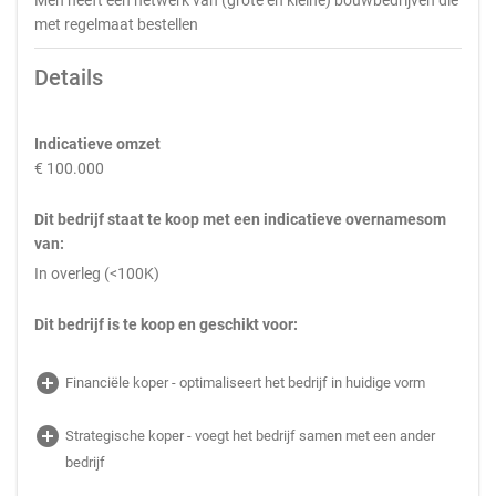
Men heeft een netwerk van (grote en kleine) bouwbedrijven die
met regelmaat bestellen
Details
Indicatieve omzet
€ 100.000
Dit bedrijf staat te koop met een indicatieve overnamesom
van:
In overleg (<100K)
Dit bedrijf is te koop en geschikt voor:
add_circle
Financiële koper - optimaliseert het bedrijf in huidige vorm
add_circle
Strategische koper - voegt het bedrijf samen met een ander
bedrijf