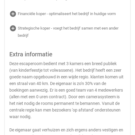
add_circle
Financiële koper - optimaliseert het bedrijf in huidige vorm
add_circle
Strategische koper - voegt het bedrijf samen met een ander
bedrijf
Extra informatie
Deze escaperoom bedient met 3 kamers een breed publiek
(van kinderfeestje tot volwassene). Het bedrijf heeft een zeer
goede naam opgebouwd in een wijde regio. klanten komen uit
een straal van 40 km. De eigenaar is zo'n 30% van de
boekingen aanwezig. Er is een goed team van 4 medewerkers
(allen met een 0 uren contract). Door een camerasysteem is
het niet nodig de rooms permanent te bemannen. Vanuit de
centrale regie kan men bezoekers 'op afstand' ondersteunen
waar nodig.
De eigenaar gaat verhuizen en zich ergens anders vestigen en