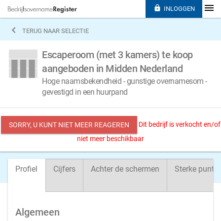

INLOGGEN

TERUG NAAR SELECTIE
Escaperoom (met 3 kamers) te koop
aangeboden in Midden Nederland
Hoge naamsbekendheid - gunstige overnamesom -
gevestigd in een huurpand
Dit bedrijf is verkocht en/of
SORRY, U KUNT NIET MEER REAGEREN
niet meer beschikbaar
Profiel
Cijfers
Achter de schermen
Sterke punte
Algemeen