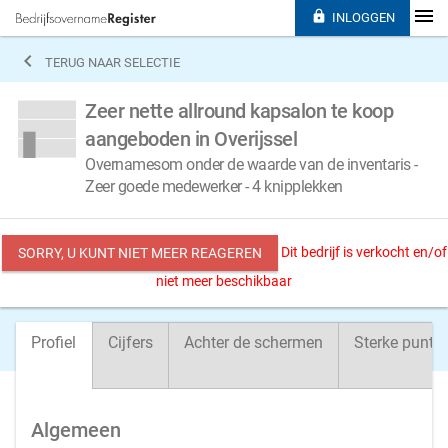

INLOGGEN

TERUG NAAR SELECTIE
Zeer nette allround kapsalon te koop
aangeboden in Overijssel
Overnamesom onder de waarde van de inventaris -
Zeer goede medewerker - 4 knipplekken
Dit bedrijf is verkocht en/of
SORRY, U KUNT NIET MEER REAGEREN
niet meer beschikbaar
Profiel
Cijfers
Achter de schermen
Sterke punte
Algemeen