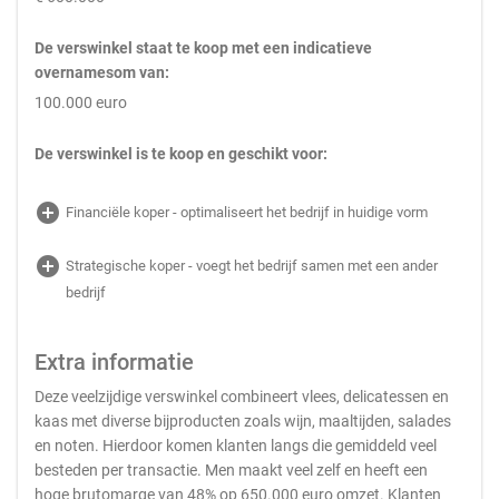
De verswinkel staat te koop met een indicatieve
overnamesom van:
100.000 euro
De verswinkel is te koop en geschikt voor:
add_circle
Financiële koper - optimaliseert het bedrijf in huidige vorm
add_circle
Strategische koper - voegt het bedrijf samen met een ander
bedrijf
Extra informatie
Deze veelzijdige verswinkel combineert vlees, delicatessen en
kaas met diverse bijproducten zoals wijn, maaltijden, salades
en noten. Hierdoor komen klanten langs die gemiddeld veel
besteden per transactie. Men maakt veel zelf en heeft een
hoge brutomarge van 48% op 650.000 euro omzet. Klanten