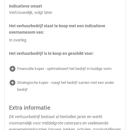
Indicatieve omzet
Vertrouwelijk, volgt later
Het verhuurbedrijf staat te koop met een indicatieve
overnamesom van:
In overleg
Het verhuurbedrijf is te koop en geschikt voor:
add_circle
Financiële koper - optimaliseert het bedrijf in huidige vorm
add_circle
Strategische koper - voegt het bedrijf samen met een ander
bedrijf
Extra informatie
Dit verhuurbedrijf bestaat al tientallen jaren en werkt
voornamelijk voor middelgrote cateraars en veeleisende
evenementenlocaties (musea, kerken, scholen, zorginstellingen