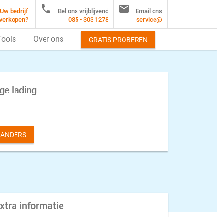


Uw bedrijf
Bel ons vrijblijvend
Email ons
verkopen?
085 - 303 1278
service@
Tools
Over ons
GRATIS PROBEREN
ge lading
S ANDERS
xtra informatie