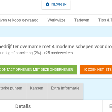

INLOGGEN
jven te koop gevraagd
Werkwijze
Tarieven
Tips & 
bedrijf ter overname met 4 moderne schepen voor dro
 gunstige financiering (2%) - >25 medewerkers
 CONTACT OPNEMEN MET DEZE ONDERNEMER
IK ZOEK NET IET
terke punten
Kansen
Extra informatie
Details
E