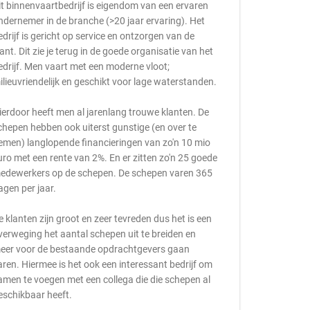
it binnenvaartbedrijf is eigendom van een ervaren
ndernemer in de branche (>20 jaar ervaring). Het
edrijf is gericht op service en ontzorgen van de
lant. Dit zie je terug in de goede organisatie van het
edrijf. Men vaart met een moderne vloot;
ilieuvriendelijk en geschikt voor lage waterstanden.
ierdoor heeft men al jarenlang trouwe klanten. De
chepen hebben ook uiterst gunstige (en over te
emen) langlopende financieringen van zo'n 10 mio
uro met een rente van 2%. En er zitten zo'n 25 goede
edewerkers op de schepen. De schepen varen 365
agen per jaar.
e klanten zijn groot en zeer tevreden dus het is een
verweging het aantal schepen uit te breiden en
eer voor de bestaande opdrachtgevers gaan
aren. Hiermee is het ook een interessant bedrijf om
amen te voegen met een collega die die schepen al
eschikbaar heeft.