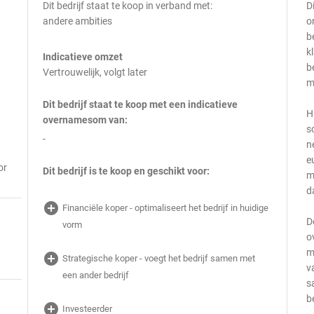
Dit bedrijf staat te koop in verband met:
D
andere ambities
o
b
k
Indicatieve omzet
b
Vertrouwelijk, volgt later
m
Dit bedrijf staat te koop met een indicatieve
H
overnamesom van:
s
-
n
e
or
Dit bedrijf is te koop en geschikt voor:
m
d
add_circle
Financiële koper - optimaliseert het bedrijf in huidige
D
vorm
o
m
add_circle
Strategische koper - voegt het bedrijf samen met
v
een ander bedrijf
s
b
add_circle
Investeerder