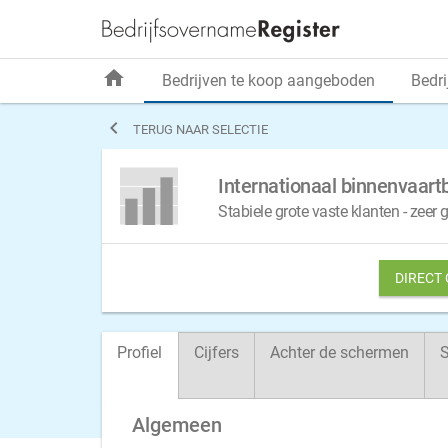
home
Bedrijven te koop aangeboden
Bedri

TERUG NAAR SELECTIE
Internationaal binnenvaart
Stabiele grote vaste klanten - zeer
DIRECT
Profiel
Cijfers
Achter de schermen
S
Algemeen