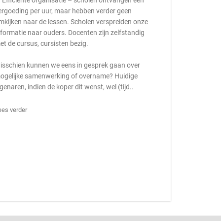
 Efficiënte organisatie – scholen ontvangen een
ergoeding per uur, maar hebben verder geen
mkijken naar de lessen. Scholen verspreiden onze
nformatie naar ouders. Docenten zijn zelfstandig
et de cursus, cursisten bezig.
isschien kunnen we eens in gesprek gaan over
ogelijke samenwerking of overname? Huidige
igenaren, indien de koper dit wenst, wel (tijd..
ees verder