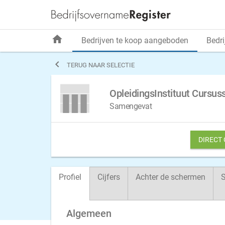
home
Bedrijven te koop aangeboden
Bedri

TERUG NAAR SELECTIE
OpleidingsInstituut Cursus
Samengevat
DIRECT
Profiel
Cijfers
Achter de schermen
S
Algemeen