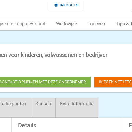

INLOGGEN
jven te koop gevraagd
Werkwijze
Tarieven
Tips & 
sen voor kinderen, volwassenen en bedrijven
 CONTACT OPNEMEN MET DEZE ONDERNEMER
IK ZOEK NET IET
terke punten
Kansen
Extra informatie
Details
E