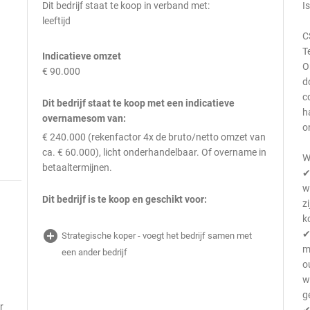
Dit bedrijf staat te koop in verband met:
I
leeftijd
C
T
Indicatieve omzet
O
€ 90.000
d
c
Dit bedrijf staat te koop met een indicatieve
h
overnamesom van:
o
€ 240.000 (rekenfactor 4x de bruto/netto omzet van
ca. € 60.000), licht onderhandelbaar. Of overname in
W
betaaltermijnen.
✔
w
Dit bedrijf is te koop en geschikt voor:
z
k
add_circle
✔
Strategische koper - voegt het bedrijf samen met
m
een ander bedrijf
o
w
g
r