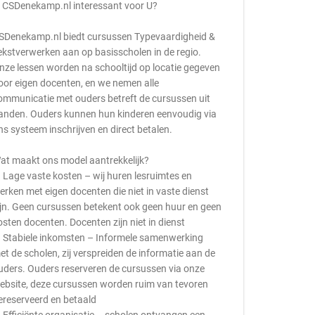
s CSDenekamp.nl interessant voor U?
SDenekamp.nl biedt cursussen Typevaardigheid &
ekstverwerken aan op basisscholen in de regio.
nze lessen worden na schooltijd op locatie gegeven
oor eigen docenten, en we nemen alle
ommunicatie met ouders betreft de cursussen uit
anden. Ouders kunnen hun kinderen eenvoudig via
ns systeem inschrijven en direct betalen.
at maakt ons model aantrekkelijk?
 Lage vaste kosten – wij huren lesruimtes en
erken met eigen docenten die niet in vaste dienst
ijn. Geen cursussen betekent ook geen huur en geen
osten docenten. Docenten zijn niet in dienst
 Stabiele inkomsten – Informele samenwerking
et de scholen, zij verspreiden de informatie aan de
uders. Ouders reserveren de cursussen via onze
ebsite, deze cursussen worden ruim van tevoren
ereserveerd en betaald