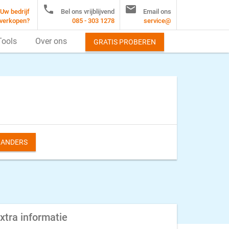


Uw bedrijf
Bel ons vrijblijvend
Email ons
verkopen?
085 - 303 1278
service@
Tools
Over ons
GRATIS PROBEREN
S ANDERS
xtra informatie