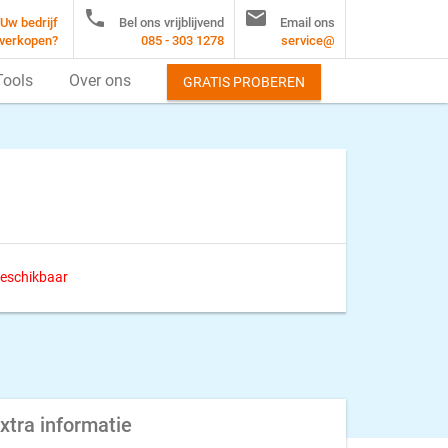


Uw bedrijf
Bel ons vrijblijvend
Email ons
verkopen?
085 - 303 1278
service@
Tools
Over ons
GRATIS PROBEREN
 beschikbaar
xtra informatie