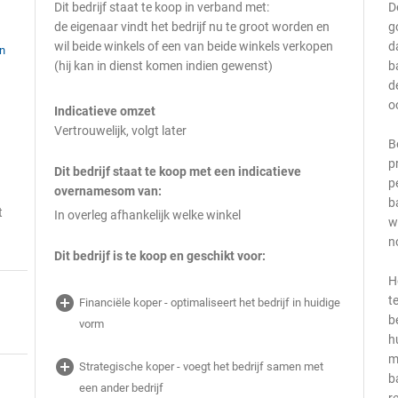
Dit bedrijf staat te koop in verband met:
D
de eigenaar vindt het bedrijf nu te groot worden en
g
wil beide winkels of een van beide winkels verkopen
d
en
(hij kan in dienst komen indien gewenst)
b
d
o
Indicatieve omzet
Vertrouwelijk, volgt later
B
p
Dit bedrijf staat te koop met een indicatieve
p
overnamesom van:
b
t
In overleg afhankelijk welke winkel
w
n
Dit bedrijf is te koop en geschikt voor:
H
add_circle
t
Financiële koper - optimaliseert het bedrijf in huidige
b
vorm
h
m
add_circle
Strategische koper - voegt het bedrijf samen met
b
een ander bedrijf