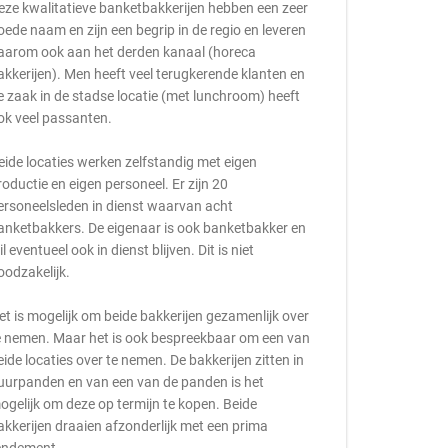
eze kwalitatieve banketbakkerijen hebben een zeer
oede naam en zijn een begrip in de regio en leveren
aarom ook aan het derden kanaal (horeca
akkerijen). Men heeft veel terugkerende klanten en
e zaak in de stadse locatie (met lunchroom) heeft
ok veel passanten.
eide locaties werken zelfstandig met eigen
roductie en eigen personeel. Er zijn 20
ersoneelsleden in dienst waarvan acht
anketbakkers. De eigenaar is ook banketbakker en
il eventueel ook in dienst blijven. Dit is niet
oodzakelijk.
et is mogelijk om beide bakkerijen gezamenlijk over
e nemen. Maar het is ook bespreekbaar om een van
eide locaties over te nemen. De bakkerijen zitten in
uurpanden en van een van de panden is het
ogelijk om deze op termijn te kopen. Beide
akkerijen draaien afzonderlijk met een prima