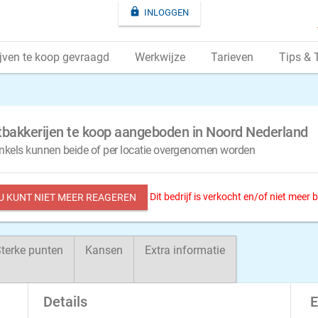

INLOGGEN
jven te koop gevraagd
Werkwijze
Tarieven
Tips & 
bakkerijen te koop aangeboden in Noord Nederland
inkels kunnen beide of per locatie overgenomen worden
Dit bedrijf is verkocht en/of niet meer
 U KUNT NIET MEER REAGEREN
terke punten
Kansen
Extra informatie
Details
E