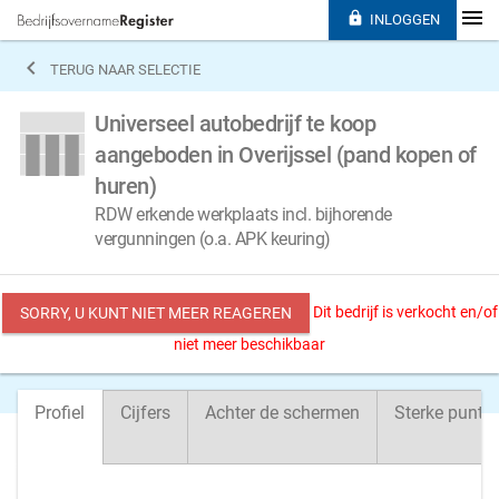

INLOGGEN

TERUG NAAR SELECTIE
Universeel autobedrijf te koop
aangeboden in Overijssel (pand kopen of
huren)
RDW erkende werkplaats incl. bijhorende
vergunningen (o.a. APK keuring)
Dit bedrijf is verkocht en/of
SORRY, U KUNT NIET MEER REAGEREN
niet meer beschikbaar
Profiel
Cijfers
Achter de schermen
Sterke punte