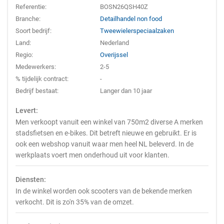
Referentie:
BOSN26QSH40Z
Branche:
Detailhandel non food
Soort bedrijf:
Tweewielerspeciaalzaken
Land:
Nederland
Regio:
Overijssel
Medewerkers:
2-5
% tijdelijk contract:
-
Bedrijf bestaat:
Langer dan 10 jaar
Levert:
Men verkoopt vanuit een winkel van 750m2 diverse A merken
stadsfietsen en e-bikes. Dit betreft nieuwe en gebruikt. Er is
ook een webshop vanuit waar men heel NL beleverd. In de
werkplaats voert men onderhoud uit voor klanten.
Diensten:
In de winkel worden ook scooters van de bekende merken
verkocht. Dit is zo'n 35% van de omzet.