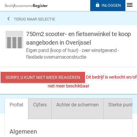

INLOGGEN

TERUG NAAR SELECTIE
750m2 scooter- en fietsenwinkel te koop
aangeboden in Overijssel
Eigen pand (koop of huur) - zeer winstgevend -
flexibele overnameconstructie
Dit bedrijf is verkocht en/of
SORRY, U KUNT NIET MEER REAGEREN
niet meer beschikbaar
Profiel
Cijfers
Achter de schermen
Sterke punte
Algemeen