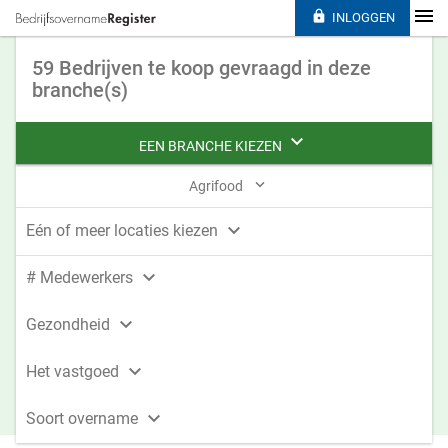

INLOGGEN
59 Bedrijven te koop gevraagd in deze
branche(s)

EEN BRANCHE KIEZEN

Agrifood

Eén of meer locaties kiezen

# Medewerkers

Gezondheid

Het vastgoed

Soort overname