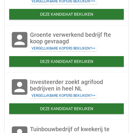
VERGELIJKBARE KOPERS BEKIJKEN?>>
DEZE KANDIDAAT BEKIJKEN
account_box
Groente verwerkend bedrijf fte
koop gevraagd
VERGELIJKBARE KOPERS BEKIJKEN?>>
DEZE KANDIDAAT BEKIJKEN
account_box
Investeerder zoekt agrifood
bedrijven in heel NL
VERGELIJKBARE KOPERS BEKIJKEN?>>
DEZE KANDIDAAT BEKIJKEN
Tuinbouwbedrijf of kwekerij te