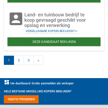
account_box
Land- en tuinbouw bedrijf te
koop gevraagd geschikt voor
opslag en verwerking
VERGELIJKBARE KOPERS BEKIJKEN?>>
DEZE KANDIDAAT BEKIJKEN
1
2
3
»
dashboard
Uw dashboard: Gratis aanmelden als verkoper
HELE BESTAND MOGELIJKE KOPERS BEKIJKEN?
GRATIS PROBEREN