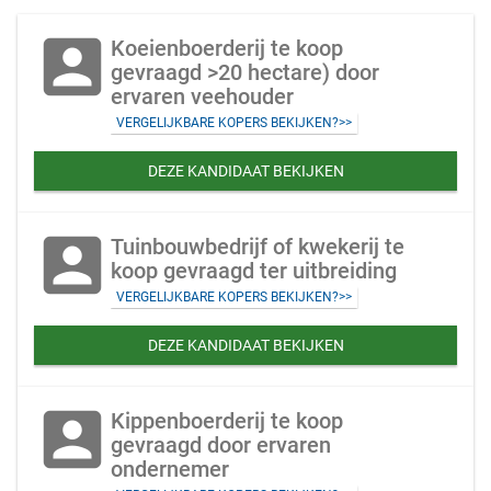
account_box
Koeienboerderij te koop
gevraagd >20 hectare) door
ervaren veehouder
VERGELIJKBARE KOPERS BEKIJKEN?>>
DEZE KANDIDAAT BEKIJKEN
account_box
Tuinbouwbedrijf of kwekerij te
koop gevraagd ter uitbreiding
VERGELIJKBARE KOPERS BEKIJKEN?>>
DEZE KANDIDAAT BEKIJKEN
account_box
Kippenboerderij te koop
gevraagd door ervaren
ondernemer