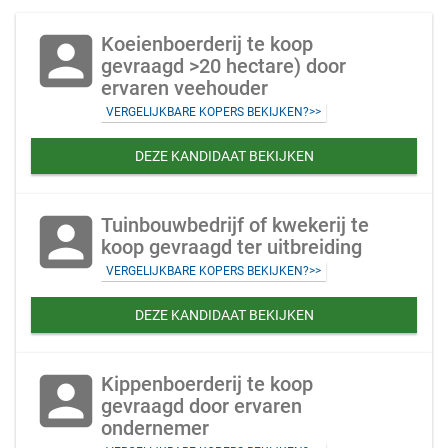
account_box
Koeienboerderij te koop
gevraagd >20 hectare) door
ervaren veehouder
VERGELIJKBARE KOPERS BEKIJKEN?>>
DEZE KANDIDAAT BEKIJKEN
account_box
Tuinbouwbedrijf of kwekerij te
koop gevraagd ter uitbreiding
VERGELIJKBARE KOPERS BEKIJKEN?>>
DEZE KANDIDAAT BEKIJKEN
account_box
Kippenboerderij te koop
gevraagd door ervaren
ondernemer