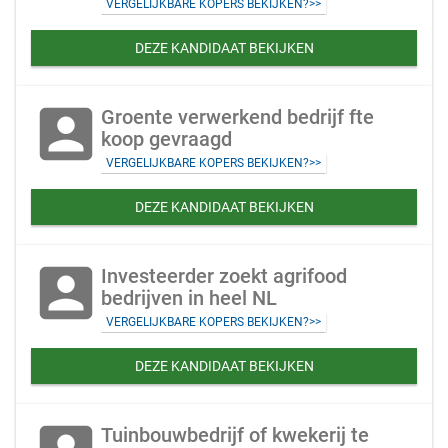
VERGELIJKBARE KOPERS BEKIJKEN?>>
DEZE KANDIDAAT BEKIJKEN
account_box
Groente verwerkend bedrijf fte
koop gevraagd
VERGELIJKBARE KOPERS BEKIJKEN?>>
DEZE KANDIDAAT BEKIJKEN
account_box
Investeerder zoekt agrifood
bedrijven in heel NL
VERGELIJKBARE KOPERS BEKIJKEN?>>
DEZE KANDIDAAT BEKIJKEN
Tuinbouwbedrijf of kwekerij te