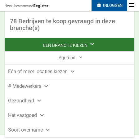

INLOGGEN
78 Bedrijven te koop gevraagd in deze
branche(s)

EEN BRANCHE KIEZEN

Agrifood

Eén of meer locaties kiezen

# Medewerkers

Gezondheid

Het vastgoed

Soort overname