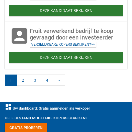
DEZE KANDIDAAT BEKIJKEN
account_box
Fruit verwerkend bedrijf te koop
gevraagd door een investeerder
VERGELIJKBARE KOPERS BEKIJKEN?>>
DEZE KANDIDAAT BEKIJKEN
1
2
3
4
»
dashboard
Uw dashboard: Gratis aanmelden als verkoper
HELE BESTAND MOGELIJKE KOPERS BEKIJKEN?
GRATIS PROBEREN