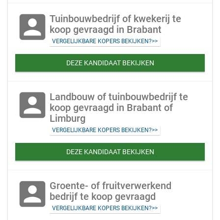
account_box
Tuinbouwbedrijf of kwekerij te
koop gevraagd in Brabant
VERGELIJKBARE KOPERS BEKIJKEN?>>
DEZE KANDIDAAT BEKIJKEN
account_box
Landbouw of tuinbouwbedrijf te
koop gevraagd in Brabant of
Limburg
VERGELIJKBARE KOPERS BEKIJKEN?>>
DEZE KANDIDAAT BEKIJKEN
account_box
Groente- of fruitverwerkend
bedrijf te koop gevraagd
VERGELIJKBARE KOPERS BEKIJKEN?>>