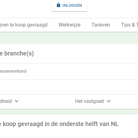

INLOGGEN
jven te koop gevraagd
Werkwijze
Tarieven
Tips & 
e branche(s)
eesverwerkend


dheid
Het vastgoed
e koop gevraagd in de onderste helft van NL