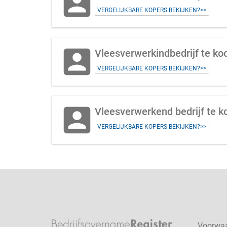
account_box
VERGELIJKBARE KOPERS BEKIJKEN?>>
account_box
Vleesverwerkindbedrijf te k
VERGELIJKBARE KOPERS BEKIJKEN?>>
account_box
Vleesverwerkend bedrijf te 
VERGELIJKBARE KOPERS BEKIJKEN?>>
Voorwa