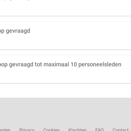
oop gevraagd
koop gevraagd tot maximaal 10 personeelsleden
arden
Privacy
Cookies
Klachten
FAQ
Contact