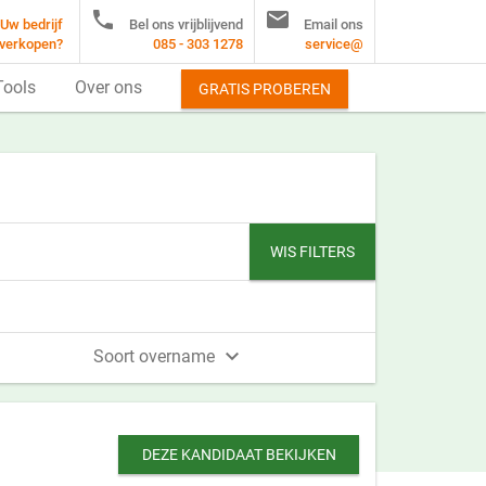


Uw bedrijf
Bel ons vrijblijvend
Email ons
verkopen?
085 - 303 1278
service@
Tools
Over ons
GRATIS PROBEREN
WIS FILTERS

Soort overname
DEZE KANDIDAAT BEKIJKEN