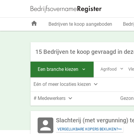
home
Bedrijven te koop aangeboden
Bedri
15 Bedrijven te koop gevraagd in dez

Een branche kiezen
Agrifood
Vl


Eén of meer locaties kiezen

# Medewerkers
Gezon
account_box
Slachterij (met vergunning) t
VERGELIJKBARE KOPERS BEKIJKEN?>>