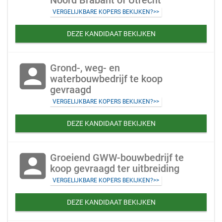
Noord Brabant of Utrecht
VERGELIJKBARE KOPERS BEKIJKEN?>>
DEZE KANDIDAAT BEKIJKEN
account_box
Grond-, weg- en
waterbouwbedrijf te koop
gevraagd
VERGELIJKBARE KOPERS BEKIJKEN?>>
DEZE KANDIDAAT BEKIJKEN
account_box
Groeiend GWW-bouwbedrijf te
koop gevraagd ter uitbreiding
VERGELIJKBARE KOPERS BEKIJKEN?>>
DEZE KANDIDAAT BEKIJKEN