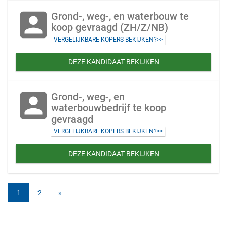
account_box
Grond-, weg-, en waterbouw te
koop gevraagd (ZH/Z/NB)
VERGELIJKBARE KOPERS BEKIJKEN?>>
DEZE KANDIDAAT BEKIJKEN
account_box
Grond-, weg-, en
waterbouwbedrijf te koop
gevraagd
VERGELIJKBARE KOPERS BEKIJKEN?>>
DEZE KANDIDAAT BEKIJKEN
1
2
»