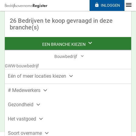

INLOGGEN
26 Bedrijven te koop gevraagd in deze
branche(s)

EEN BRANCHE KIEZEN

Bouwbedrijf
GWW-bouwbedrijf

Eén of meer locaties kiezen

# Medewerkers

Gezondheid

Het vastgoed

Soort overname