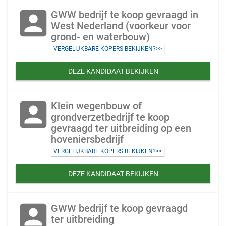
account_box
GWW bedrijf te koop gevraagd in
West Nederland (voorkeur voor
grond- en waterbouw)
VERGELIJKBARE KOPERS BEKIJKEN?>>
DEZE KANDIDAAT BEKIJKEN
account_box
Klein wegenbouw of
grondverzetbedrijf te koop
gevraagd ter uitbreiding op een
hoveniersbedrijf
VERGELIJKBARE KOPERS BEKIJKEN?>>
DEZE KANDIDAAT BEKIJKEN
account_box
GWW bedrijf te koop gevraagd
ter uitbreiding