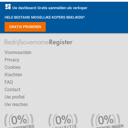
dashboard
Uw dashboard: Gratis aanmelden als verkoper
HELE BESTAND MOGELIJKE KOPERS BEKIJKEN?
GRATIS PROBEREN
Voorwaarden
Privacy
Cookies
Klachten
FAQ
Contact
Uw profiel
Uw reacties