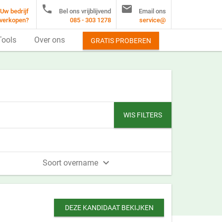


Uw bedrijf
Bel ons vrijblijvend
Email ons
verkopen?
085 - 303 1278
service@
Tools
Over ons
GRATIS PROBEREN
WIS FILTERS

Soort overname
DEZE KANDIDAAT BEKIJKEN