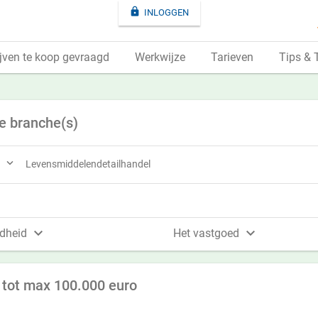

INLOGGEN
jven te koop gevraagd
Werkwijze
Tarieven
Tips & 
e branche(s)

Levensmiddelendetailhandel


dheid
Het vastgoed
 tot max 100.000 euro