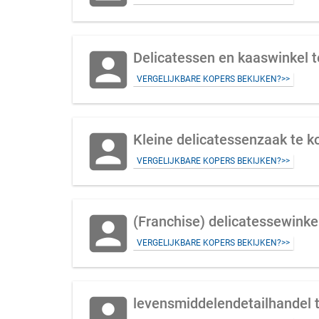
account_box
Delicatessen en kaaswinkel t
VERGELIJKBARE KOPERS BEKIJKEN?>>
account_box
Kleine delicatessenzaak te 
VERGELIJKBARE KOPERS BEKIJKEN?>>
account_box
(Franchise) delicatessewinke
VERGELIJKBARE KOPERS BEKIJKEN?>>
account_box
levensmiddelendetailhandel 