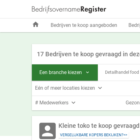
home
Bedrijven te koop aangeboden
Bedri
17 Bedrijven te koop gevraagd in dez
Een branche kiezen
Detailhandel food


Eén of meer locaties kiezen

# Medewerkers
Gezon
account_box
Kleine toko te koop gevraagd
VERGELIJKBARE KOPERS BEKIJKEN?>>