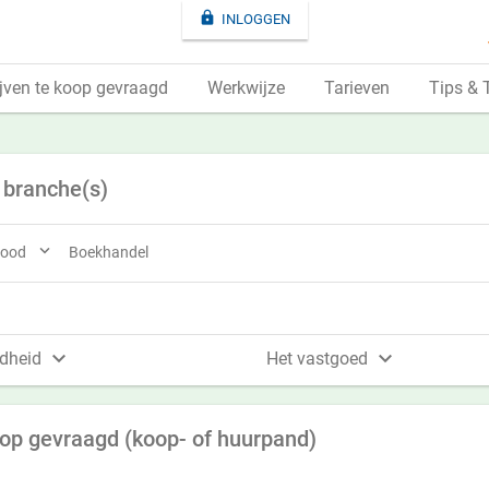

INLOGGEN
jven te koop gevraagd
Werkwijze
Tarieven
Tips & 
 branche(s)

 food
Boekhandel


dheid
Het vastgoed
op gevraagd (koop- of huurpand)