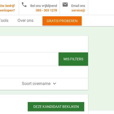


Uw bedrijf
Bel ons vrijblijvend
Email ons
verkopen?
085 - 303 1278
service@
Tools
Over ons
GRATIS PROBEREN
WIS FILTERS

Soort overname
DEZE KANDIDAAT BEKIJKEN