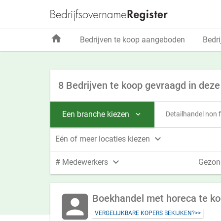
home
Bedrijven te koop aangeboden
Bedri
8 Bedrijven te koop gevraagd in deze
Een branche kiezen
Detailhandel non


Eén of meer locaties kiezen

# Medewerkers
Gezon
account_box
Boekhandel met horeca te ko
VERGELIJKBARE KOPERS BEKIJKEN?>>