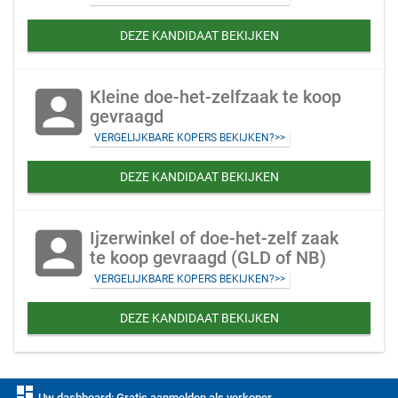
DEZE KANDIDAAT BEKIJKEN
account_box
Kleine doe-het-zelfzaak te koop
gevraagd
VERGELIJKBARE KOPERS BEKIJKEN?>>
DEZE KANDIDAAT BEKIJKEN
account_box
Ijzerwinkel of doe-het-zelf zaak
te koop gevraagd (GLD of NB)
VERGELIJKBARE KOPERS BEKIJKEN?>>
DEZE KANDIDAAT BEKIJKEN
dashboard
Uw dashboard: Gratis aanmelden als verkoper