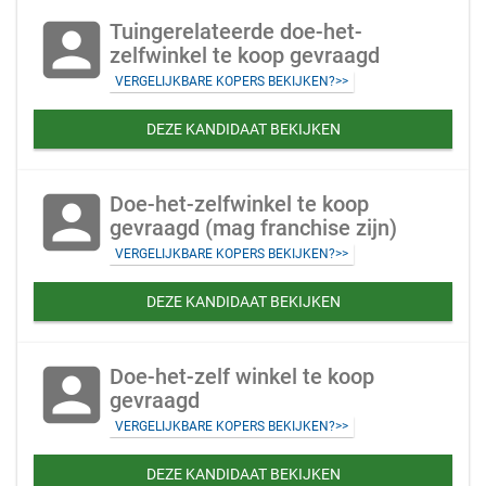
account_box
Tuingerelateerde doe-het-
zelfwinkel te koop gevraagd
VERGELIJKBARE KOPERS BEKIJKEN?>>
DEZE KANDIDAAT BEKIJKEN
account_box
Doe-het-zelfwinkel te koop
gevraagd (mag franchise zijn)
VERGELIJKBARE KOPERS BEKIJKEN?>>
DEZE KANDIDAAT BEKIJKEN
account_box
Doe-het-zelf winkel te koop
gevraagd
VERGELIJKBARE KOPERS BEKIJKEN?>>
DEZE KANDIDAAT BEKIJKEN