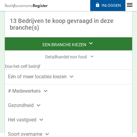

INLOGGEN
13 Bedrijven te koop gevraagd in deze
branche(s)

EEN BRANCHE KIEZEN

Detailhandel non food
Doe-het-zelf bedrijf

Eén of meer locaties kiezen

# Medewerkers

Gezondheid

Het vastgoed

Soort overname