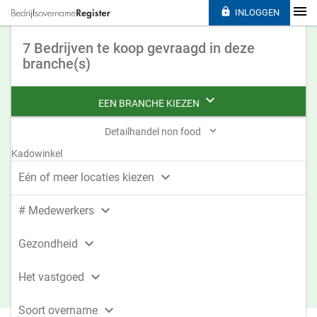

INLOGGEN
7 Bedrijven te koop gevraagd in deze
branche(s)

EEN BRANCHE KIEZEN

Detailhandel non food
Kadowinkel

Eén of meer locaties kiezen

# Medewerkers

Gezondheid

Het vastgoed

Soort overname