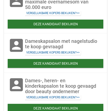
account_box
maximale overnamesom van
50.000 euro
VERGELIJKBARE KOPERS BEKIJKEN?>>
DEZE KANDIDAAT BEKIJKEN
account_box
Dameskapsalon met nagelstudio
te koop gevraagd
VERGELIJKBARE KOPERS BEKIJKEN?>>
DEZE KANDIDAAT BEKIJKEN
account_box
Dames-, heren- en
kinderkapsalon te koop gevaagd
door beauty ondernemer
VERGELIJKBARE KOPERS BEKIJKEN?>>
DEZE KANDIDAAT BEKIJKEN