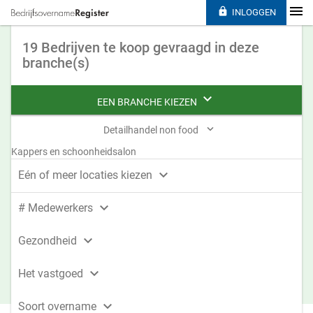

INLOGGEN
19 Bedrijven te koop gevraagd in deze
branche(s)

EEN BRANCHE KIEZEN

Detailhandel non food
Kappers en schoonheidsalon

Eén of meer locaties kiezen

# Medewerkers

Gezondheid

Het vastgoed

Soort overname