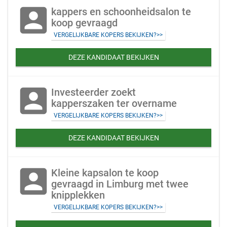
account_box
kappers en schoonheidsalon te
koop gevraagd
VERGELIJKBARE KOPERS BEKIJKEN?>>
DEZE KANDIDAAT BEKIJKEN
account_box
Investeerder zoekt
kapperszaken ter overname
VERGELIJKBARE KOPERS BEKIJKEN?>>
DEZE KANDIDAAT BEKIJKEN
account_box
Kleine kapsalon te koop
gevraagd in Limburg met twee
knipplekken
VERGELIJKBARE KOPERS BEKIJKEN?>>