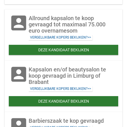
account_box
Allround kapsalon te koop
gevraagd tot maximaal 75.000
euro overnamesom
VERGELIJKBARE KOPERS BEKIJKEN?>>
DEZE KANDIDAAT BEKIJKEN
account_box
Kapsalon en/of beautysalon te
koop gevraagd in Limburg of
Brabant
VERGELIJKBARE KOPERS BEKIJKEN?>>
DEZE KANDIDAAT BEKIJKEN
account_box
Barbierszaak te kop gevraagd