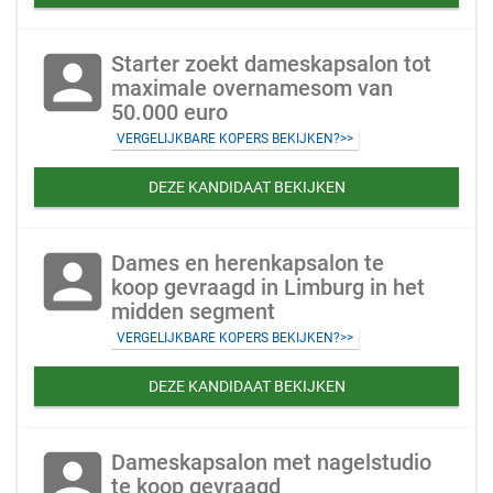
account_box
Starter zoekt dameskapsalon tot
maximale overnamesom van
50.000 euro
VERGELIJKBARE KOPERS BEKIJKEN?>>
DEZE KANDIDAAT BEKIJKEN
account_box
Dames en herenkapsalon te
koop gevraagd in Limburg in het
midden segment
VERGELIJKBARE KOPERS BEKIJKEN?>>
DEZE KANDIDAAT BEKIJKEN
account_box
Dameskapsalon met nagelstudio
te koop gevraagd