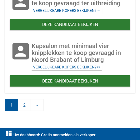
account_box
te koop gevraagd ter uitbreiding
VERGELIJKBARE KOPERS BEKIJKEN?>>
DEZE KANDIDAAT BEKIJKEN
account_box
Kapsalon met minimaal vier
knipplekken te koop gevraagd in
Noord Brabant of Limburg
VERGELIJKBARE KOPERS BEKIJKEN?>>
DEZE KANDIDAAT BEKIJKEN
1
2
»
dashboard
Uw dashboard: Gratis aanmelden als verkoper