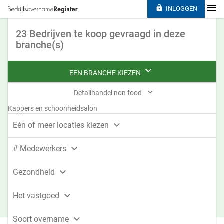

INLOGGEN
23 Bedrijven te koop gevraagd in deze
branche(s)

EEN BRANCHE KIEZEN

Detailhandel non food
Kappers en schoonheidsalon

Eén of meer locaties kiezen

# Medewerkers

Gezondheid

Het vastgoed

Soort overname