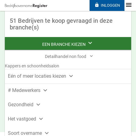

INLOGGEN
51 Bedrijven te koop gevraagd in deze
branche(s)

EEN BRANCHE KIEZEN

Detailhandel non food
Kappers en schoonheidsalon

Eén of meer locaties kiezen

# Medewerkers

Gezondheid

Het vastgoed

Soort overname