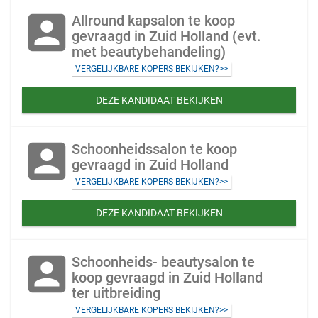
account_box
Allround kapsalon te koop
gevraagd in Zuid Holland (evt.
met beautybehandeling)
VERGELIJKBARE KOPERS BEKIJKEN?>>
DEZE KANDIDAAT BEKIJKEN
account_box
Schoonheidssalon te koop
gevraagd in Zuid Holland
VERGELIJKBARE KOPERS BEKIJKEN?>>
DEZE KANDIDAAT BEKIJKEN
account_box
Schoonheids- beautysalon te
koop gevraagd in Zuid Holland
ter uitbreiding
VERGELIJKBARE KOPERS BEKIJKEN?>>