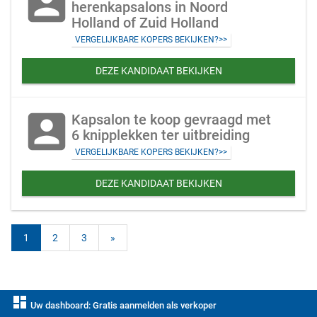
account_box
herenkapsalons in Noord
Holland of Zuid Holland
VERGELIJKBARE KOPERS BEKIJKEN?>>
DEZE KANDIDAAT BEKIJKEN
account_box
Kapsalon te koop gevraagd met
6 knipplekken ter uitbreiding
VERGELIJKBARE KOPERS BEKIJKEN?>>
DEZE KANDIDAAT BEKIJKEN
1
2
3
»
dashboard
Uw dashboard: Gratis aanmelden als verkoper