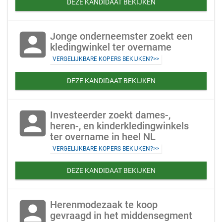
DEZE KANDIDAAT BEKIJKEN
account_box
Jonge onderneemster zoekt een
kledingwinkel ter overname
VERGELIJKBARE KOPERS BEKIJKEN?>>
DEZE KANDIDAAT BEKIJKEN
account_box
Investeerder zoekt dames-,
heren-, en kinderkledingwinkels
ter overname in heel NL
VERGELIJKBARE KOPERS BEKIJKEN?>>
DEZE KANDIDAAT BEKIJKEN
account_box
Herenmodezaak te koop
gevraagd in het middensegment