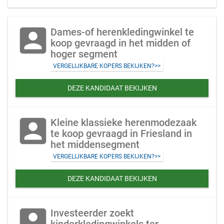
account_box
Dames-of herenkledingwinkel te
koop gevraagd in het midden of
hoger segment
VERGELIJKBARE KOPERS BEKIJKEN?>>
DEZE KANDIDAAT BEKIJKEN
account_box
Kleine klassieke herenmodezaak
te koop gevraagd in Friesland in
het middensegment
VERGELIJKBARE KOPERS BEKIJKEN?>>
DEZE KANDIDAAT BEKIJKEN
account_box
Investeerder zoekt