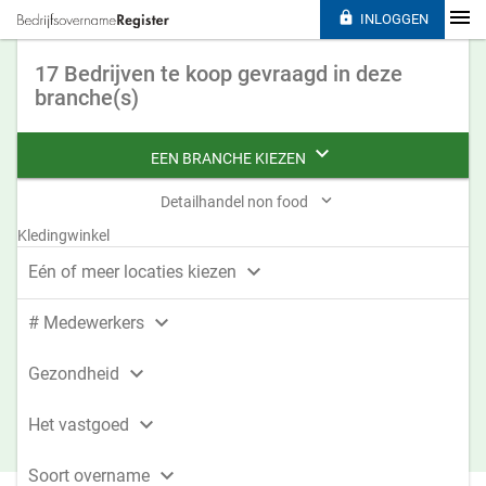

INLOGGEN
17 Bedrijven te koop gevraagd in deze
branche(s)

EEN BRANCHE KIEZEN

Detailhandel non food
Kledingwinkel

Eén of meer locaties kiezen

# Medewerkers

Gezondheid

Het vastgoed

Soort overname